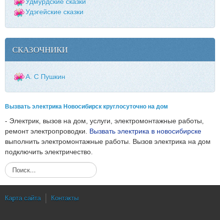
Удмурдские сказки
Удэгейские сказки
СКАЗОЧНИКИ
А. С Пушкин
Вызвать электрика Новосибирск круглосуточно на дом
- Электрик, вызов на дом, услуги, электромонтажные работы,
ремонт электропроводки.
Вызвать электрика в новосибирске
выполнить электромонтажные работы. Вызов электрика на дом
подключить электричество.
И
с
к
а
Карта сайта
Контакты
т
ь