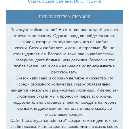
Сказка о царе Салтане. (А. С. Пушкин)
БИБЛИОТЕКА СКАЗОК
Почему я люблю сказки? На этот вопрос каждый человек
отвечает по-своему. Однако, вряд ли найдется много
людей, которые смогут заявить, что не любят
сказки. Сказки любят все: и дети, и взрослые. Да, не
стоит удивляться. Взрослые тоже очень любят сказки.
Наверное, даже больше, чем детишки. Взрослые так
любят сказки, что и сами начинают их придумывать и
рассказывать.
Сказок написано и собрано великое множество. Но
среди огромного количества сказок обязательно
найдется несколько самых-самых любимых. Именно эти
любимые сказки мы и проносим через всю жизнь,
подсознательно стараясь в чем-то походить на героев
сказки или даже мечтая попасть в такую сказку со
счастливым концом.
Сайт "http://pryazhanadom.ru/" создан теми и для тех, кто
любит сказки, и кто старается свою жизнь и жизнь своих