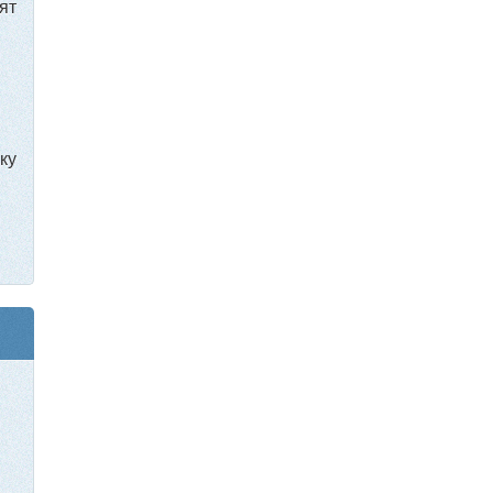
ят
ку