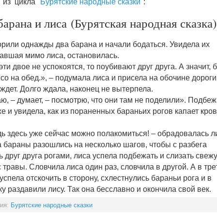
" из цикла "
Бурятские народные сказки
":
барана и лиса (Бурятская народная сказка)
рили однажды два барана и начали бодаться. Увидела их
авшая мимо лиса, остановилась.
эти двое не успокоятся, то поубивают друг друга. А значит, 
со на обед.», – подумала лиса и присела на обочине дороги
 ждет. Долго ждала, наконец не вытерпела.
ю, – думает, – посмотрю, что они там не поделили». Подбе
е и увидела, как из пораненных бараньих рогов капает кров
дь здесь уже сейчас можно полакомиться! – обрадовалась л
а бараны разошлись на несколько шагов, чтобы с разбега
ь друг друга рогами, лиса успела подбежать и слизать свеж
с травы. Словчила лиса один раз, словчила в другой. А в тре
 успела отскочить в сторону, схлестнулись бараньи рога и в
у раздавили лису. Так она бесславно и окончила свой век.
рия:
Бурятские народные сказки