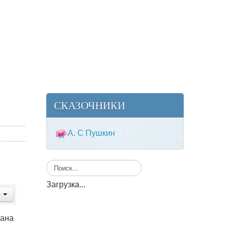
СКАЗОЧНИКИ
А. С Пушкин
Искать...
Загрузка...
рана