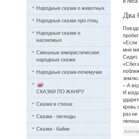
и лиса
Народные сказки о животных
Два 
Народные сказки про птиц
Повздо
Народные сказки о
пробег
насекомых
«Если 
мне мя
Смешные юмористические
Сидит,
народные сказки
«Сбега
поближ
Народные сказки-почемучки
землю.
– А ве
СКАЗКИ ПО ЖАНРУ
И когд
ударит
Сказки в стихах
кровь 
раз не
Сказки - легенды
лепешк
Сказки - байки
Катего