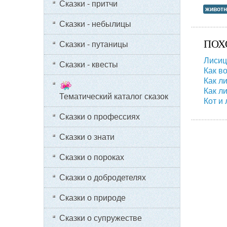
Сказки - притчи
живот
Сказки - небылицы
ПОХ
Сказки - путаницы
Лисиц
Сказки - квесты
Как в
Как л
Как л
Тематический каталог сказок
Кот и
Сказки о профессиях
Сказки о знати
Сказки о пороках
Сказки о добродетелях
Сказки о природе
Сказки о супружестве