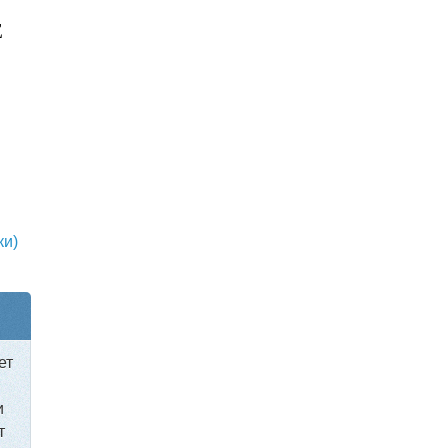
Е
ки)
ет
и
т