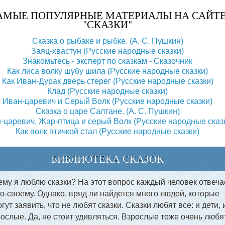
АМЫЕ ПОПУЛЯРНЫЕ МАТЕРИАЛЫ НА САЙТ
"СКАЗКИ"
Сказка о рыбаке и рыбке. (А. С. Пушкин)
Заяц-хвастун (Русские народные сказки)
Знакомьтесь - эксперт по сказкам - Сказочник
Как лиса волку шубу шила (Русские народные сказки)
Как Иван-Дурак дверь стерег (Русские народные сказки)
Клад (Русские народные сказки)
Иван-царевич и Серый Волк (Русские народные сказки)
Сказка о царе Салтане. (А. С. Пушкин)
-царевич, Жар-птица и серый Волк (Русские народные сказ
Как волк птичкой стал (Русские народные сказки)
БИБЛИОТЕКА СКАЗОК
му я люблю сказки? На этот вопрос каждый человек отвеча
о-своему. Однако, вряд ли найдется много людей, которые
гут заявить, что не любят сказки. Сказки любят все: и дети, 
ослые. Да, не стоит удивляться. Взрослые тоже очень любя