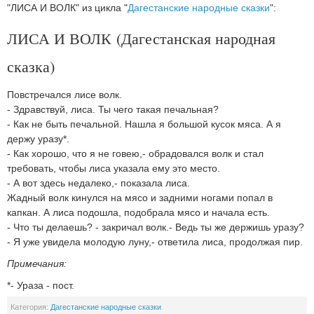
"ЛИСА И ВОЛК" из цикла "
Дагестанские народные сказки
":
ЛИСА И ВОЛК (Дагестанская народная
сказка)
Повстречался лисе волк.
- Здравствуй, лиса. Ты чего такая печальная?
- Как не быть печальной. Нашла я большой кусок мяса. А я
держу уразу*.
- Как хорошо, что я не говею,- обрадовался волк и стал
требовать, чтобы лиса указала ему это место.
- А вот здесь недалеко,- показала лиса.
Жадный волк кинулся на мясо и задними ногами попал в
капкан. А лиса подошла, подобрала мясо и начала есть.
- Что ты делаешь? - закричал волк.- Ведь ты же держишь уразу?
- Я уже увидела молодую луну,- ответила лиса, продолжая пир.
Примечания:
*- Ураза - пост.
Категория:
Дагестанские народные сказки