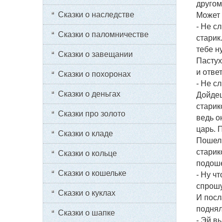
другом
Сказки о наследстве
Может 
- Не с
Сказки о паломничестве
старик
тебе н
Сказки о завещании
Пастух
и отве
Сказки о похоронах
- Не с
Сказки о деньгах
Дойдеш
старик
Сказки про золото
ведь о
царь. 
Сказки о кладе
Пошел 
старик
Сказки о кольце
подоше
Сказки о кошельке
- Ну чт
спрошу 
Сказки о куклах
И посл
поднял
Сказки о шапке
- Эй в