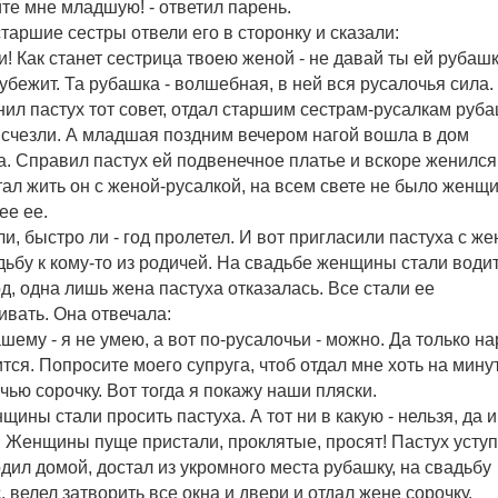
йте мне младшую! - ответил парень.
старшие сестры отвели его в сторонку и сказали:
и! Как станет сестрица твоею женой - не давай ты ей рубашк
- убежит. Та рубашка - волшебная, в ней вся русалочья сила.
ил пастух тот совет, отдал старшим сестрам-русалкам руба
исчезли. А младшая поздним вечером нагой вошла в дом
а. Справил пастух ей подвенечное платье и вскоре женился
тал жить он с женой-русалкой, на всем свете не было женщ
ее ее.
ли, быстро ли - год пролетел. И вот пригласили пастуха с же
дьбу к кому-то из родичей. На свадьбе женщины стали води
д, одна лишь жена пастуха отказалась. Все стали ее
ивать. Она отвечала:
ашему - я не умею, а вот по-русалочьи - можно. Да только н
ится. Попросите моего супруга, чтоб отдал мне хоть на мину
чью сорочку. Вот тогда я покажу наши пляски.
нщины стали просить пастуха. А тот ни в какую - нельзя, да и
. Женщины пуще пристали, проклятые, просят! Пастух усту
одил домой, достал из укромного места рубашку, на свадьбу
, велел затворить все окна и двери и отдал жене сорочку.