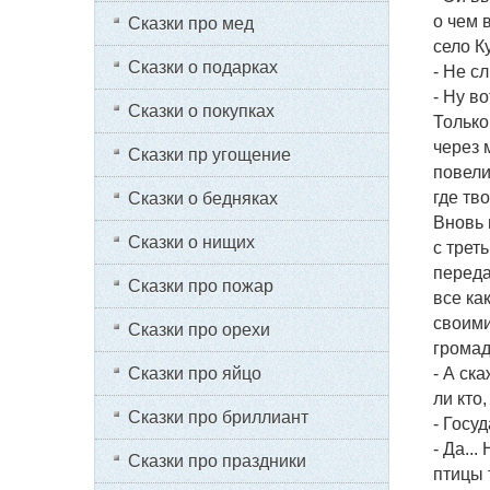
о чем 
Сказки про мед
село К
Сказки о подарках
- Не с
- Ну во
Сказки о покупках
Только
через 
Сказки пр угощение
повели
где тво
Сказки о бедняках
Вновь 
Сказки о нищих
с трет
переда
Сказки про пожар
все ка
своими
Сказки про орехи
громад
Сказки про яйцо
- А ск
ли кто
Сказки про бриллиант
- Госу
- Да...
Сказки про праздники
птицы 