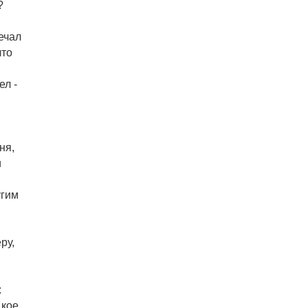
?
вечал
что
ел -
ня,
и
угим
ру,
:
 кое