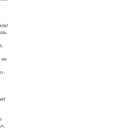
мле!
ешь
т,
 он
л -
ает
е
л,