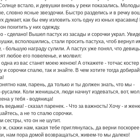
Солнце встало, и девушки вновь у реки показались. Молоды
е, словно ясные звездочки. Быстро разделись и в речку во
ух думает, как бы ему изловить хоть одну из юных красавиц!
он похитить у них одежду.
о - сделано! Вышел пастух из засады и сорочки украл. Увид
вушки, всполошились, стали просить пастуха, чтоб вернул и
, - большую награду сулили. А пастух уже понял, что девиц
ят любое его повеленье, и молвил:
ь одна из вас станет моею женою! А откажете - тотчас костер
у и сорочки спалю, так и знайте. В чем хотите тогда добира
а!
понятно нам, парень, да только и ты должен знать, что мы -
-русалки. Коли женишься, люди начнут издеваться, вот, мол
жена у тебя - водяница!
ть ведьма! - сказал паренек. - Что за важность! Хочу - и жен
айтесь, а не то спалю сорочки.
и сестры, что он не шутит.
то ж, скажи нам, какая тебе приглянулась, да верни поскорее
и, нам пора домой возвращаться, живем-то мы далеко!