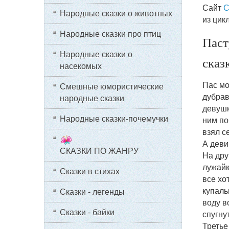
Сайт
С
Народные сказки о животных
из цикл
Народные сказки про птиц
Паст
Народные сказки о
сказ
насекомых
Пас мо
Смешные юмористические
дубрав
народные сказки
девушк
Народные сказки-почемучки
ним по
взял с
А деви
СКАЗКИ ПО ЖАНРУ
На дру
лужайк
Сказки в стихах
все хо
купаль
Сказки - легенды
воду в
Сказки - байки
спугну
Третье