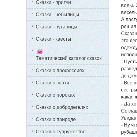
Сказки - притчи
воды. 
веселы
Сказки - небылицы
А паст
решил 
Сказки - путаницы
Сказан
Сказки - квесты
это де
одежду
исполн
Тематический каталог сказок
- Пуст
развед
Сказки о профессиях
до дом
Сказки о знати
- Все 
сестры
Сказки о пороках
какая 
- Да хо
Сказки о добродетелях
Соглаш
Увидал
Сказки о природе
- Ну ч
Сказки о супружестве
рубашк