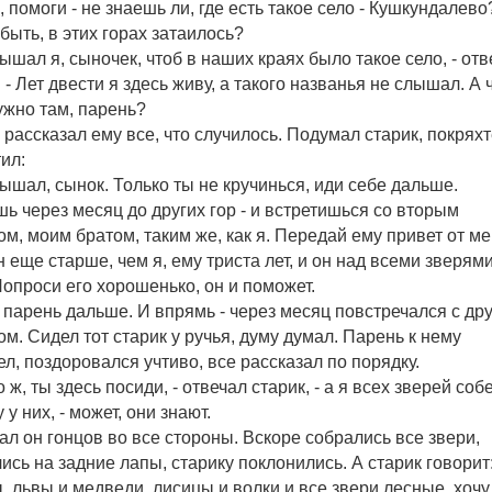
, помоги - не знаешь ли, где есть такое село - Кушкундалево
быть, в этих горах затаилось?
лышал я, сыночек, чтоб в наших краях было такое село, - от
. - Лет двести я здесь живу, а такого названья не слышал. А 
ужно там, парень?
 рассказал ему все, что случилось. Подумал старик, покряхт
тил:
лышал, сынок. Только ты не кручинься, иди себе дальше.
ь через месяц до других гор - и встретишься со вторым
ом, моим братом, таким же, как я. Передай ему привет от ме
н еще старше, чем я, ему триста лет, и он над всеми зверям
Попроси его хорошенько, он и поможет.
парень дальше. И впрямь - через месяц повстречался с др
ом. Сидел тот старик у ручья, думу думал. Парень к нему
л, поздоровался учтиво, все рассказал по порядку.
о ж, ты здесь посиди, - отвечал старик, - а я всех зверей собе
у них, - может, они знают.
ал он гонцов во все стороны. Вскоре собрались все звери,
ись на задние лапы, старику поклонились. А старик говорит
ы, львы и медведи, лисицы и волки и все звери лесные, хочу