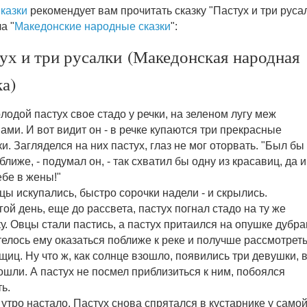
казки
рекомендует вам прочитать сказку "Пастух и три руса
а "
Македонские народные сказки
":
ух и три русалки (Македонская народная
ка)
лодой пастух свое стадо у речки, на зеленом лугу меж
ами. И вот видит он - в речке купаются три прекрасные
и. Загляделся на них пастух, глаз не мог оторвать. "Был бы 
ближе, - подумал он, - так схватил бы одну из красавиц, да и
ебе в жены!"
цы искупались, быстро сорочки надели - и скрылись.
гой день, еще до рассвета, пастух погнал стадо на ту же
у. Овцы стали пастись, а пастух притаился на опушке дубра
телось ему оказаться поближе к реке и получше рассмотрет
щиц. Ну что ж, как солнце взошло, появились три девушки, 
ошли. А пастух не посмел приблизиться к ним, побоялся
ть.
 утро настало. Пастух снова спрятался в кустарнике у само