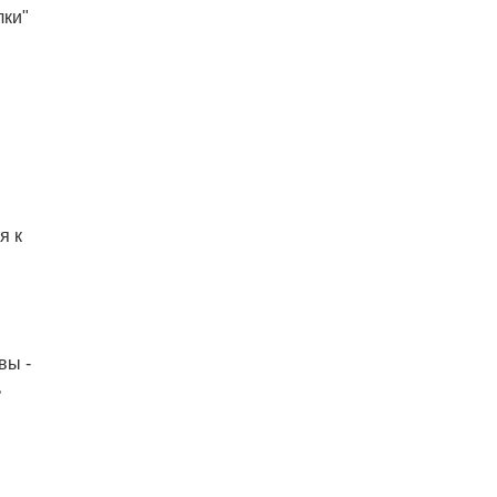
лки"
я к
вы -
ь
в
й