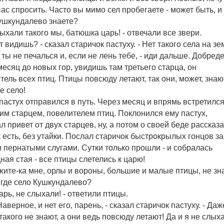
вас спросить. Часто вы мимо сел пробегаете - может быть, и
ушкундалево знаете?
лыхали такого мы, батюшка царь! - отвечали все звери.
т видишь? - сказал старичок пастуху. - Нет такого села на зе
 ты не печалься и, если не лень тебе, - иди дальше. Добред
месяц до новых гор, увидишь там третьего старца, он
тель всех птиц. Птицы повсюду летают, так они, может, знаю
е село!
пастух отправился в путь. Через месяц и впрямь встретился
ьим старцем, повелителем птиц. Поклонился ему пастух,
л привет от двух старцев, ну, а потом о своей беде рассказа
к есть, без утайки. Послал старичок быстрокрылых гонцов за
 пернатыми слугами. Сутки только прошли - и собралась
ная стая - все птицы слетелись к царю!
ажите-ка мне, орлы и вороны, большие и малые птицы, не зн
, где село Кушкундалево?
дарь, не слыхали! - ответили птицы.
 Наверное, и нет его, парень, - сказал старичок пастуху. - Даж
такого не знают, а они ведь повсюду летают! Да и я не слыха