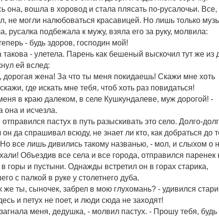
ь она, вошла в хоровод и стала плясать по-русалочьи. Все, 
л, не могли налюбоваться красавицей. Но лишь только муз
а, русалка подбежала к мужу, взяла его за руку, молвила:
 теперь - будь здоров, господин мой!
 такова - улетела. Парень как бешеный выскочил тут же из
кнул ей вслед:
, дорогая жена! За что ты меня покидаешь! Скажи мне хоть
 скажи, где искать мне тебя, чтоб хоть раз повидаться!
меня в краю далеком, в селе Кушкундалеве, муж дорогой! -
а она и исчезла.
 отправился пастух в путь разыскивать это село. Долго-дол
 он да спрашивал всюду, не знает ли кто, как добраться до т
 Но все лишь дивились такому названью, - мол, и слыхом о 
хали! Объездив все села и все города, отправился паренек 
 в горы и пустыни. Однажды встретил он в горах старика,
его с палкой в руке у столетнего дуба.
ак же ты, сыночек, забрел в мою глухомань? - удивился старик
десь и петух не поет, и люди сюда не заходят!
 загнала меня, дедушка, - молвил пастух. - Прошу тебя, будь