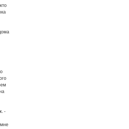
кто
ыка
 дома
го
ого
нем
на
. -
 мне