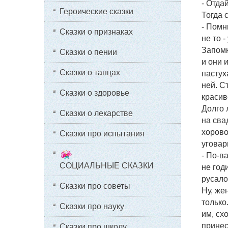
- Отда
Героические сказки
Тогда 
- Помн
Сказки о признаках
не то 
Запомн
Сказки о пении
и они 
Сказки о танцах
пастух
ней. С
Сказки о здоровье
красив
Долго 
Сказки о лекарстве
на сва
хорово
Сказки про испытания
уговар
- По-в
СОЦИАЛЬНЫЕ СКАЗКИ
не год
русало
Сказки про советы
Ну, же
только
Сказки про науку
им, сх
принес
Сказки про школу