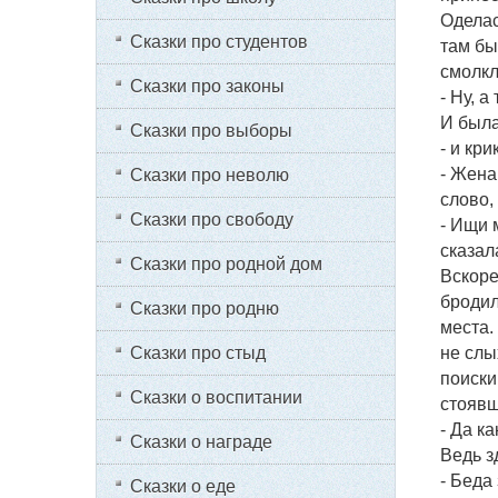
Оделас
Сказки про студентов
там бы
смолкл
Сказки про законы
- Ну, а
И была
Сказки про выборы
- и кри
- Жена
Сказки про неволю
слово,
Сказки про свободу
- Ищи 
сказал
Сказки про родной дом
Вскоре
бродил
Сказки про родню
места.
Сказки про стыд
не слы
поиски
Сказки о воспитании
стоявш
- Да к
Сказки о награде
Ведь з
- Беда
Сказки о еде