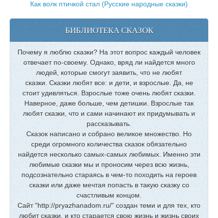
Как волк птичкой стал (Русские народные сказки)
БИБЛИОТЕКА СКАЗОК
Почему я люблю сказки? На этот вопрос каждый человек
отвечает по-своему. Однако, вряд ли найдется много
людей, которые смогут заявить, что не любят
сказки. Сказки любят все: и дети, и взрослые. Да, не
стоит удивляться. Взрослые тоже очень любят сказки.
Наверное, даже больше, чем детишки. Взрослые так
любят сказки, что и сами начинают их придумывать и
рассказывать.
Сказок написано и собрано великое множество. Но
среди огромного количества сказок обязательно
найдется несколько самых-самых любимых. Именно эти
любимые сказки мы и проносим через всю жизнь,
подсознательно стараясь в чем-то походить на героев
сказки или даже мечтая попасть в такую сказку со
счастливым концом.
Сайт "http://pryazhanadom.ru/" создан теми и для тех, кто
любит сказки, и кто старается свою жизнь и жизнь своих