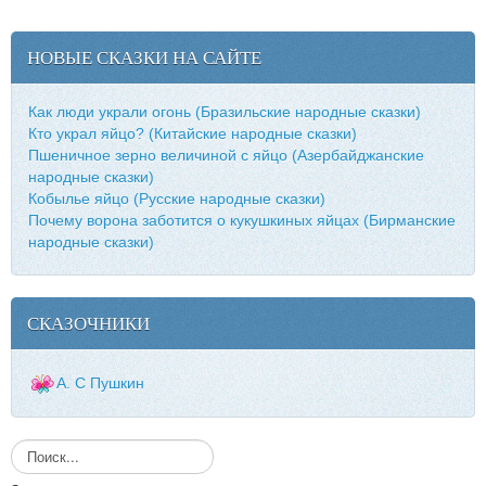
НОВЫЕ СКАЗКИ НА САЙТЕ
Как люди украли огонь (Бразильские народные сказки)
Кто украл яйцо? (Китайские народные сказки)
Пшеничное зерно величиной с яйцо (Азербайджанские
народные сказки)
Кобылье яйцо (Русские народные сказки)
Почему ворона заботится о кукушкиных яйцах (Бирманские
народные сказки)
СКАЗОЧНИКИ
А. С Пушкин
И
с