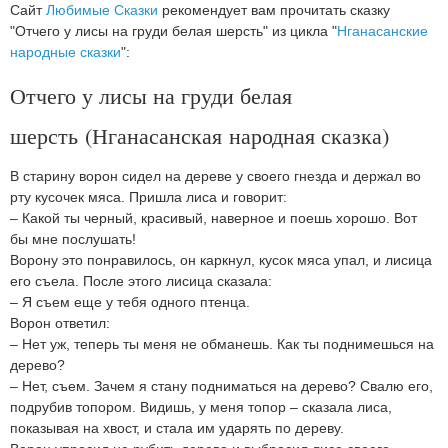
Сайт
Любимые Сказки
рекомендует вам прочитать сказку
"Отчего у лисы на груди белая шерсть" из цикла "
Нганасанские
народные сказки
":
Отчего у лисы на груди белая
шерсть (Нганасанская народная сказка)
В старину ворон сидел на дереве у своего гнезда и держал во
рту кусочек мяса. Пришла лиса и говорит:
– Какой ты черный, красивый, наверное и поешь хорошо. Вот
бы мне послушать!
Ворону это понравилось, он каркнул, кусок мяса упал, и лисица
его съела. После этого лисица сказала:
– Я съем еще у тебя одного птенца.
Ворон ответил:
– Нет уж, теперь ты меня не обманешь. Как ты поднимешься на
дерево?
– Нет, съем. Зачем я стану подниматься на дерево? Свалю его,
подрубив топором. Видишь, у меня топор – сказала лиса,
показывая на хвост, и стала им ударять по дереву.