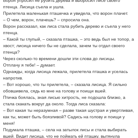
Ворон упросил не рубить дерева и выбросил лисе своего
птенца. Лисица съела и ушла.
Прилетела маленькая пташечка и увидела, что ворон плачет.
– О чем, ворон, плачешь? – спросила она.
Ворон рассказал, как лиса стала рубить дерево и съела у него
птенца.
– Какой ты глупый, – сказала пташка, – это ведь был не топор, а
хвост; лисица ничего бы не сделала, зачем ты отдал своего
птенца?
Через сколько-то времени дошли эти слова до лисицы.
Отплачу я тебе! – думает.
Однажды, когда лисица лежала, прилетела пташка и уселась
напротив.
– Вот хорошо, что ты прилетела, – сказала лисица. Я сильно
обовшивела, сядь ко мне на голову и поищи вшей.
Птичка боялась, зная лисью хитрость, не подошла близко, а
стала скакать вокруг да около. Тогда лиса сказала:
– Вот какая ты неразумная – разве такая шустрая и увертливая,
как ты, может быть боязливой? Садись на голову и поищи у
меня!
Подумала пташка, – села на затылок лисы и стала выбирать
вшей. Видит лисица, что не поймать ей пташку, вытянула