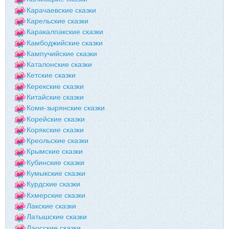
Карачаевские сказки
Карельские сказки
Каракалпакские сказки
Камбоджийские сказки
Кампучийские сказки
Каталонские сказки
Кетские сказки
Керекские сказки
Китайские сказки
Коми-зырянские сказки
Корейские сказки
Корякские сказки
Креольские сказки
Крымские сказки
Кубинские сказки
Кумыкские сказки
Курдские сказки
Кхмерские сказки
Лакские сказки
Латышские сказки
Лаосские сказки