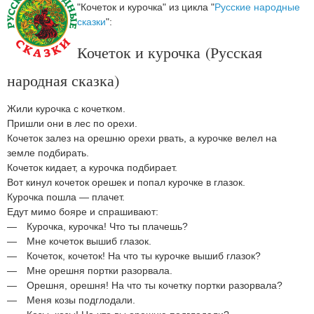
"Кочеток и курочка" из цикла "
Русские народные
сказки
":
Кочеток и курочка (Русская
народная сказка)
Жили курочка с кочетком.
Пришли они в лес по орехи.
Кочеток залез на орешню орехи рвать, а курочке велел на
земле подбирать.
Кочеток кидает, а курочка подбирает.
Вот кинул кочеток орешек и попал курочке в глазок.
Курочка пошла — плачет.
Едут мимо бояре и спрашивают:
— Курочка, курочка! Что ты плачешь?
— Мне кочеток вышиб глазок.
— Кочеток, кочеток! На что ты курочке вышиб глазок?
— Мне орешня портки разорвала.
— Орешня, орешня! На что ты кочетку портки разорвала?
— Меня козы подглодали.