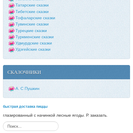
Татарские сказки
Тибетские сказки
Тофаларские сказки
Тувинские сказки
Турецкие сказки
Туркменские сказки
Удмурдские сказки
Удэгейские сказки
СКАЗОЧНИКИ
А. С Пушкин
быстрая доставка пиццы
глазированный с начинкой лесные ягоды. Р. заказать.
И
с