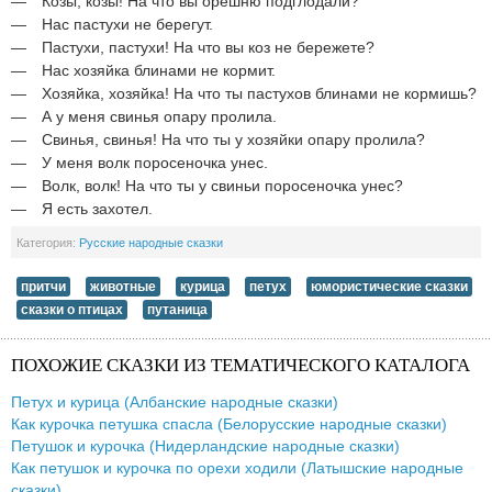
— Козы, козы! На что вы орешню подглодали?
— Нас пастухи не берегут.
— Пастухи, пастухи! На что вы коз не бережете?
— Нас хозяйка блинами не кормит.
— Хозяйка, хозяйка! На что ты пастухов блинами не кормишь?
— А у меня свинья опару пролила.
— Свинья, свинья! На что ты у хозяйки опару пролила?
— У меня волк поросеночка унес.
— Волк, волк! На что ты у свиньи поросеночка унес?
— Я есть захотел.
Категория:
Русские народные сказки
притчи
животные
курица
петух
юмористические сказки
сказки о птицах
путаница
ПОХОЖИЕ СКАЗКИ ИЗ ТЕМАТИЧЕСКОГО КАТАЛОГА
Петух и курица (Албанские народные сказки)
Как курочка петушка спасла (Белорусские народные сказки)
Петушок и курочка (Нидерландские народные сказки)
Как петушок и курочка по орехи ходили (Латышские народные
сказки)