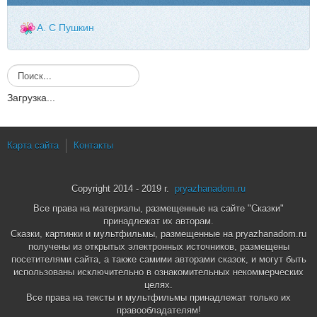
А. С Пушкин
И
с
Загрузка...
к
а
т
ь
Карта сайта
Контакты
.
.
.
Copyright 2014 - 2019 г.
pryazhanadom.ru
Все права на материалы, размещенные на сайте "Сказки"
принадлежат их авторам.
Сказки, картинки и мультфильмы, размещенные на pryazhanadom.ru
получены из открытых электронных источников, размещены
посетителями сайта, а также самими авторами сказок, и могут быть
использованы исключительно в ознакомительных некоммерческих
целях.
Все права на тексты и мультфильмы принадлежат только их
правообладателям!