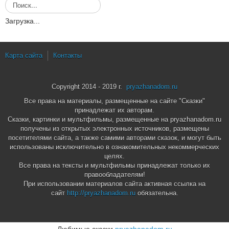
И
с
Загрузка...
к
а
т
ь
Карта сайта
Контакты
.
.
.
Copyright 2014 - 2019 г.
pryazhanadom.ru
Все права на материалы, размещенные на сайте "Сказки"
принадлежат их авторам.
Сказки, картинки и мультфильмы, размещенные на pryazhanadom.ru
получены из открытых электронных источников, размещены
посетителями сайта, а также самими авторами сказок, и могут быть
использованы исключительно в ознакомительных некоммерческих
целях.
Все права на тексты и мультфильмы принадлежат только их
правообладателям!
При использовании материалов сайта активная ссылка на
сайт
http://pryazhanadom.ru
обязательна.
Любимые сказки
pryazhanadom.ru