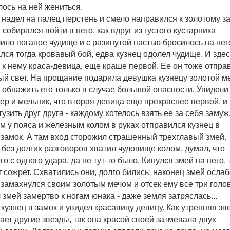
лось на ней жениться.
 надел на палец перстень и смело направился к золотому за
 собирался войти в него, как вдруг из густого кустарника
ило поганое чудище и с разинутой пастью бросилось на нег
лся тогда кровавый бой, едва кузнец одолел чудище. И зде
к нему краса-девица, еще краше первой. Ее он тоже отпра
ый свет. На прощание подарила девушка кузнецу золотой ме
 обнажить его только в случае большой опасности. Увидели
ер и мельник, что вторая девица еще прекраснее первой, и
тузить друг друга - каждому хотелось взять ее за себя замуж
м у пояса и железным колом в руках отправился кузнец в
 замок. А там вход сторожил страшенный трехглавый змей.
 без долгих разговоров хватил чудовище колом, думал, что
го с одного удара, да не тут-то было. Кинулся змей на него, 
т сожрет. Схватились они, долго бились; наконец змей ослаб
 замахнулся своим золотым мечом и отсек ему все три голо
 змей замертво к ногам юнака - даже земля затряслась...
кузнец в замок и увидел красавицу девицу. Как утренняя зв
ает другие звезды, так она красой своей затмевала двух