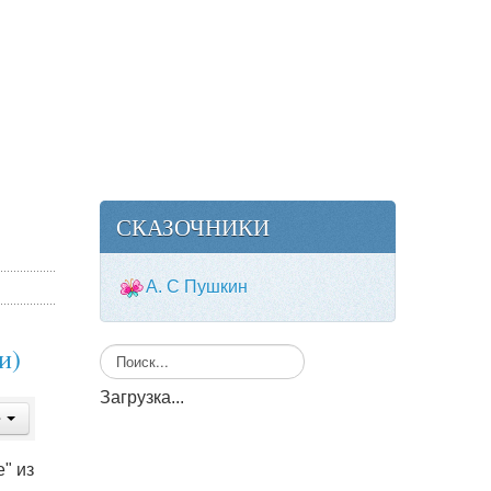
СКАЗОЧНИКИ
А. С Пушкин
и)
Искать...
Загрузка...
" из