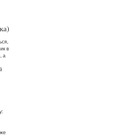
ка)
ься,
ик в
, а
й
у:
 же