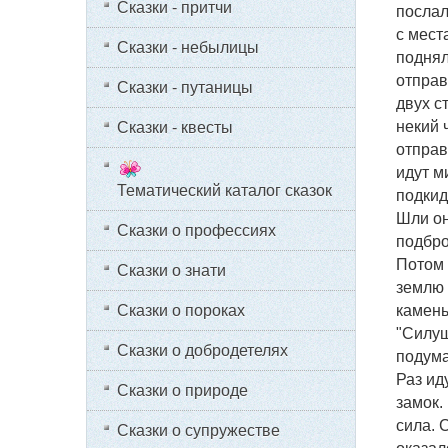
Сказки - притчи
послал
с мест
Сказки - небылицы
поднял
отправ
Сказки - путаницы
двух с
некий 
Сказки - квесты
отправ
идут м
Тематический каталог сказок
подкид
Шли он
Сказки о профессиях
подбро
Потом 
Сказки о знати
землю 
Сказки о пороках
камень
"Силуш
Сказки о добродетелях
подума
Раз ид
Сказки о природе
замок.
сила. 
Сказки о супружестве