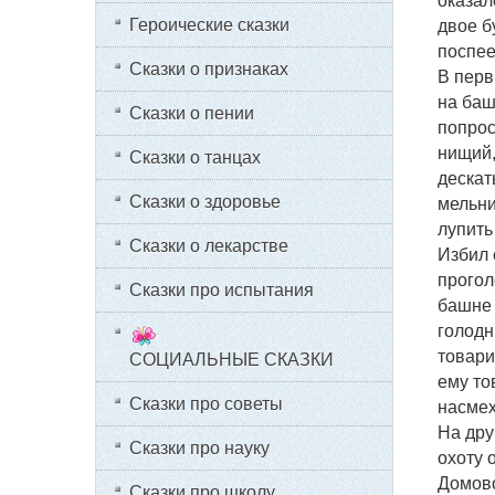
оказал
Героические сказки
двое бу
поспее
Сказки о признаках
В перв
на баш
Сказки о пении
попрос
нищий,
Сказки о танцах
дескат
Сказки о здоровье
мельни
лупить
Сказки о лекарстве
Избил 
прогол
Сказки про испытания
башне 
голодн
товари
СОЦИАЛЬНЫЕ СКАЗКИ
ему то
Сказки про советы
насмех
На дру
Сказки про науку
охоту 
Домово
Сказки про школу