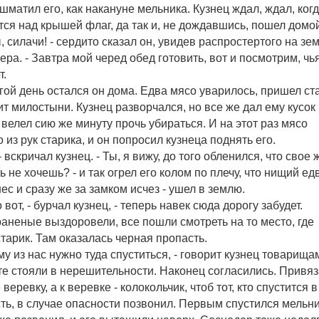
шматил его, как накануне мельника. Кузнец ждал, ждал, ког
тся над крышей флаг, да так и, не дождавшись, пошел домо
ы, силачи! - сердито сказал он, увидев распростертого на зе
ера. - Завтра мой черед обед готовить, вот и посмотрим, чь
т.
гой день остался он дома. Едва мясо уварилось, пришел ст
ит милостыни. Кузнец разворчался, но все же дал ему кусок
 велел сию же минуту прочь убираться. И на этот раз мясо
 из рук старика, и он попросил кузнеца поднять его.
- вскричал кузнец. - Ты, я вижу, до того обленился, что свое 
ь не хочешь? - и так огрел его колом по плечу, что нищий ед
нес и сразу же за замком исчез - ушел в землю.
о вот, - бурчал кузнец, - теперь навек сюда дорогу забудет.
раненые выздоровели, все пошли смотреть на то место, где
старик. Там оказалась черная пропасть.
му из нас нужно туда спуститься, - говорит кузнец товарища
те стояли в нерешительности. Наконец согласились. Привя
 веревку, а к веревке - колокольчик, чтоб тот, кто спустится в
ть, в случае опасности позвонил. Первым спустился мельни