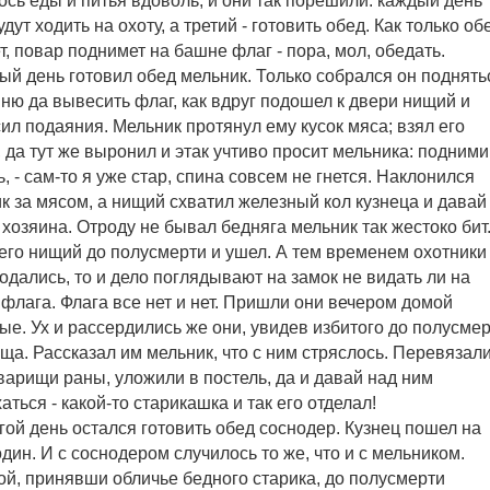
ось еды и питья вдоволь, и они так порешили: каждый день
дут ходить на охоту, а третий - готовить обед. Как только об
т, повар поднимет на башне флаг - пора, мол, обедать.
ый день готовил обед мельник. Только собрался он поднять
ню да вывесить флаг, как вдруг подошел к двери нищий и
ил подаяния. Мельник протянул ему кусок мяса; взял его
 да тут же выронил и этак учтиво просит мельника: подними
ь, - сам-то я уже стар, спина совсем не гнется. Наклонился
к за мясом, а нищий схватил железный кол кузнеца и давай
 хозяина. Отроду не бывал бедняга мельник так жестоко бит
его нищий до полусмерти и ушел. А тем временем охотники
одались, то и дело поглядывают на замок не видать ли на
флага. Флага все нет и нет. Пришли они вечером домой
ые. Ух и рассердились же они, увидев избитого до полусме
ща. Рассказал им мельник, что с ним стряслось. Перевязал
варищи раны, уложили в постель, да и давай над ним
аться - какой-то старикашка и так его отделал!
гой день остался готовить обед соснодер. Кузнец пошел на
один. И с соснодером случилось то же, что и с мельником.
й, принявши обличье бедного старика, до полусмерти