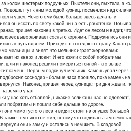
 за колом шестерых подручных. Пыхтели они, пыхтели, а ко
а. Подошел тут к ним молодой кузнец, посмеялся над силач
 кол и ушел. Нечего ему было больше здесь делать, и
ился он искать по свету какой ни на есть работенки. Побыва
транах, пришел наконец в третью. Идет он лесом и видит, чт
человек выворачивает сосны с корнями. Подружились они и
ились в путь вдвоем. Приходят в соседнюю страну. Как-то р
имо мельницы и видят, что мельник играет жерновами:
ывает их вверх и ловит. И его взяли с собой побратимы.
и, шли и наконец решили помериться силой - кто выше
сит камень. Первым подкинул мельник. Камень упал через ч
подбросил соснодер - больше часа прошло, пока камень на
вернулся. Наконец пришел черед кузнеца; три дня ждали, п
 на землю упал.
ки у нас хоть отбавляй, никакие великаны нас не одолеют", 
ли побратимы и пошли себе дальше по дороге.
ут они мимо густого леса и видят: стоит на опушке большой
 В замке том никто не жил, потому что водилась там нечиста
Свернули они к замку и остались в нем жить. В кладовой