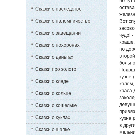
но тут
остава
Сказки о наследстве
железн
Сказки о паломничестве
Вот сп
засово
Сказки о завещании
чудо! 
краше,
Сказки о похоронах
по дор
второй
Сказки о деньгах
больно
Сказки про золото
Подоше
кузнец
Сказки о кладе
колом,
краса-
Сказки о кольце
заколд
девушк
Сказки о кошельке
привяз
Сказки о куклах
кузнец
в друг
Сказки о шапке
мельни