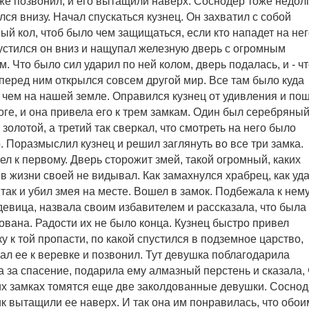
 же позвонил, и его вытащили наверх. Соснодер тоже недол
лся внизу. Начал спускаться кузнец. Он захватил с собой
ый кол, чтоб было чем защищаться, если кто нападет на нег
устился он вниз и нащупал железную дверь с огромным
м. Что было сил ударил по ней колом, дверь подалась, и - чт
- перед ним открылся совсем другой мир. Все там было куда
 чем на нашей земле. Оправился кузнец от удивления и по
оге, и она привела его к трем замкам. Один был серебряный
 золотой, а третий так сверкал, что смотреть на него было
. Поразмыслил кузнец и решил заглянуть во все три замка.
л к первому. Дверь сторожит змей, такой огромный, каких
 в жизни своей не видывал. Как замахнулся храбрец, как уд
 так и убил змея на месте. Вошел в замок. Подбежала к нем
девица, назвала своим избавителем и рассказала, что была
ована. Радости их не было конца. Кузнец быстро привел
у к той пропасти, по какой спустился в подземное царство,
ал ее к веревке и позвонил. Тут девушка поблагодарила
а за спасение, подарила ему алмазный перстень и сказала, 
их замках томятся еще две заколдованные девушки. Соснод
к вытащили ее наверх. И так она им понравилась, что обои