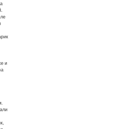
да
й.
мле
я
арик
же и
ва
м.
зали
к,