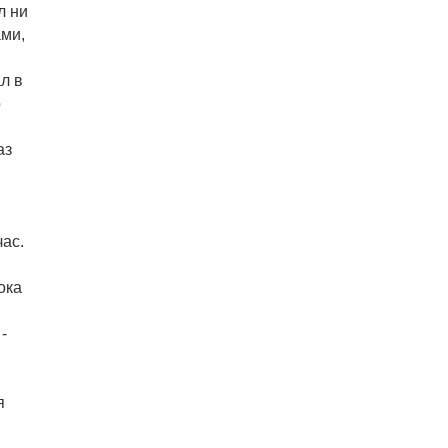
л ни
ами,
л в
о
аз
ас.
ока
-
я