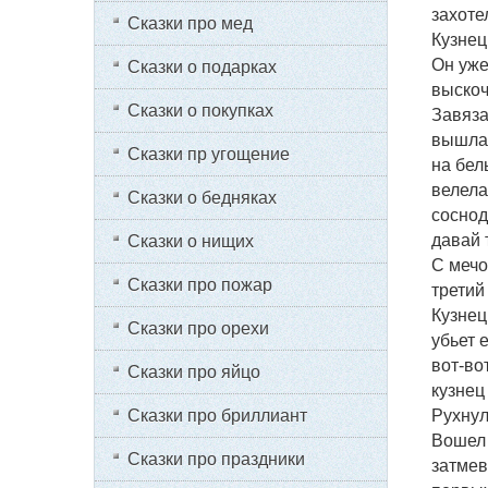
захоте
Сказки про мед
Кузнец
Он уже
Сказки о подарках
выскоч
Сказки о покупках
Завяза
вышла 
Сказки пр угощение
на бел
велела
Сказки о бедняках
соснод
давай 
Сказки о нищих
С мечо
Сказки про пожар
третий
Кузнец
Сказки про орехи
убьет е
вот-во
Сказки про яйцо
кузнец
Сказки про бриллиант
Рухнул
Вошел 
Сказки про праздники
затмев