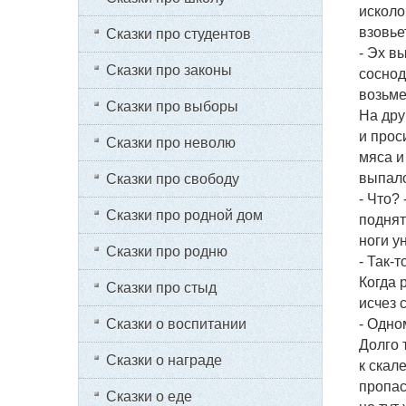
исколо
взовье
Сказки про студентов
- Эх в
Сказки про законы
соснод
возьме
Сказки про выборы
На дру
и прос
Сказки про неволю
мяса и
выпало
Сказки про свободу
- Что? 
Сказки про родной дом
поднят
ноги у
Сказки про родню
- Так-т
Когда 
Сказки про стыд
исчез 
Сказки о воспитании
- Одно
Долго 
Сказки о награде
к скале
пропас
Сказки о еде