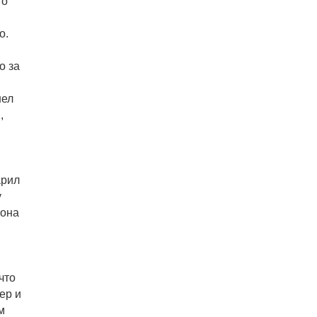
го
о.
о за
шел
,
арил
у
 она
что
ер и
м