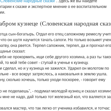
"
Словенские народные сказки
". Здесь же вы найдете
тарии к сказке и экспертное мнение о ее воспитательном
ии.
абром кузнеце (Словенская народная сказ
отца сын-богатырь. Отдал его отец сапожному ремеслу учит
 что он шутя научится тачать сапоги. Но только возьмет учен
ратву, она рвется. Терпел сапожник, терпел, да и прогнал его
щанье сказал:
тебя не прокормить, ищи себе другого хозяина, а раз ты тако
й, то мой тебе совет - ступай в ученье к кузнецу.
 и сделал, но и у кузнеца не зажился. Ударил он молотом по
льне - все вокруг затряслось, а наковальня в землю ушла.
ачу, сколько хочешь, только уходи поскорее, - говорит ему
.
о не поделаешь", - подумал молодой кузнец и сказал хозяин
ы мне не надо, дай только тот железный кол, что валяется за
.
вался мастер, что так легко от ученика избавился, и тотчас